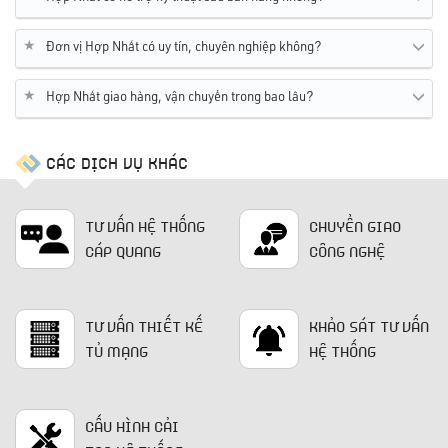
★
Đơn vị Hợp Nhất có uy tín, chuyên nghiệp không?
★
Hợp Nhất giao hàng, vận chuyển trong bao lâu?
CÁC DỊCH VỤ KHÁC
TƯ VẤN HỆ THỐNG
CHUYỂN GIAO
CÁP QUANG
CÔNG NGHỆ
TƯ VẤN THIẾT KẾ
KHẢO SÁT TƯ VẤN
TỦ MẠNG
HỆ THỐNG
CẤU HÌNH CẢI