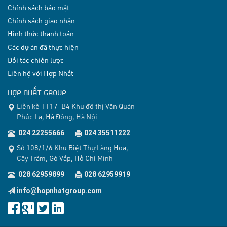
Chính sách bảo mật
Chính sách giao nhận
Hình thức thanh toán
Các dự án đã thực hiện
Đối tác chiến lược
Liên hệ với Hợp Nhất
HỢP NHẤT GROUP
Liền kề TT17-B4 Khu đô thị Văn Quán
Phúc La, Hà Đông, Hà Nội
024 22255666
024 35511222
Số 108/1/6 Khu Biệt Thự Làng Hoa,
Cây Trâm, Gò Vấp, Hồ Chí Minh
028 62959899
028 62959919
info@hopnhatgroup.com