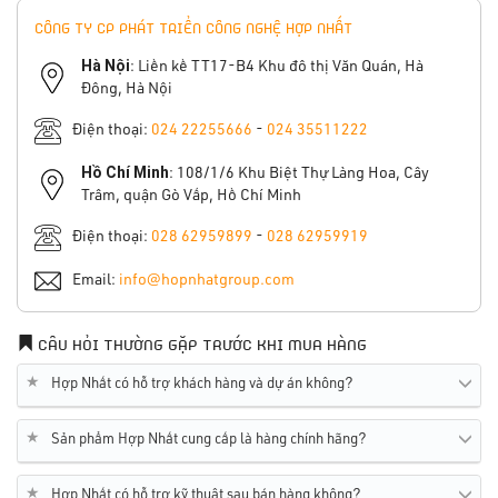
CÔNG TY CP PHÁT TRIỂN CÔNG NGHỆ HỢP NHẤT
Hà Nội
: Liền kề TT17-B4 Khu đô thị Văn Quán, Hà
Đông, Hà Nội
Điện thoại:
024 22255666
-
024 35511222
Hồ Chí Minh
: 108/1/6 Khu Biệt Thự Làng Hoa, Cây
Trâm, quận Gò Vấp, Hồ Chí Minh
Điện thoại:
028 62959899
-
028 62959919
Email:
info@hopnhatgroup.com
CÂU HỎI THƯỜNG GẶP TRƯỚC KHI MUA HÀNG
★
Hợp Nhất có hỗ trợ khách hàng và dự án không?
★
Sản phẩm Hợp Nhất cung cấp là hàng chính hãng?
★
Hợp Nhất có hỗ trợ kỹ thuật sau bán hàng không?