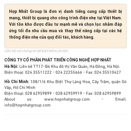
Hợp Nhất Group là đơn vị danh tiếng cung cấp thiết bị
mạng, thiết bị quang cho công trình điện nhẹ tại Việt Nam.
Với tồn kho được đầu tư mạnh mẽ và chọn lọc nhằm đáp
ứng tối đa nhu cầu mua và thay thế nâng cấp tại các hệ
thống điện nhẹ của quý đối tác, khách hàng.
Liên hệ với chúng tôi để biết thêm chi tiết:
CÔNG TY CỔ PHẦN PHÁT TRIỂN CÔNG NGHỆ HỢP NHẤT
Hà Nội:
Liền kề TT17-B4 Khu đô thị Văn Quán, Hà Đông, Hà Nội.
Điện thoại: 024 35511222 - 024 22255666 - Fax: 024 35510427
Hồ Chí Minh:
108/1/6 Khu Biệt Thự Làng Hoa, Cây Trâm, quận Gò
Vấp, Hồ Chí Minh
Điện thoại: 028 62959899 - 028 62959919 - Fax: 028 62959899
About us: www.hopnhatgroup.com - Email:
info@hopnhatgroup.com