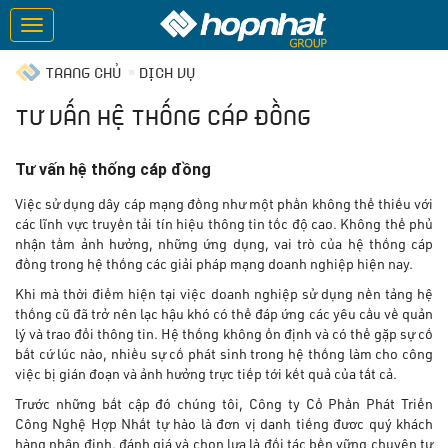
TRANG CHỦ
DỊCH VỤ
TƯ VẤN HỆ THỐNG CÁP ĐỒNG
Tư vấn hệ thống cáp đồng
Việc sử dụng dây cáp mạng đồng như một phần không thể thiếu với
các lĩnh vực truyền tải tín hiệu thông tin tốc độ cao. Không thể phủ
nhận tầm ảnh hưởng, những ứng dụng, vai trò của hệ thống cáp
đồng trong hệ thống các giải pháp mạng doanh nghiệp hiện nay.
Khi mà thời điểm hiện tại việc doanh nghiệp sử dụng nền tảng hệ
thống cũ đã trở nên lạc hậu khó có thể đáp ứng các yêu cầu về quản
lý và trao đổi thông tin. Hệ thống không ổn định và có thể gặp sự cố
bất cứ lúc nào, nhiều sự cố phát sinh trong hệ thống làm cho công
việc bị gián đoạn và ảnh hưởng trực tiếp tới kết quả của tất cả.
Trước những bất cập đó chúng tôi, Công ty Cổ Phần Phát Triển
Công Nghệ Hợp Nhất tự hào là đơn vị danh tiếng đươc quý khách
hàng nhận định, đánh giá và chọn lựa là đối tác bền vững chuyên tư