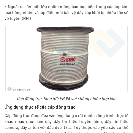
- Ngoài ra còn một lớp nhôm mỏng bao bọc bên trong của lớp kim
loại hống nhiễu và lớp điện môi bảo vệ dây cáp khỏi bị nhiễu tần số
vô tuyến (RFI)
Cáp đồng trục Sino 5C-FB 96 sợi chống nhiễu hợp kim
Ứng dụng thực tế của cáp đồng trục
Cáp đồng trục được đưa vào ứng dụng ở rất nhiều công trình thực tế
khác nhau như: làm dây dẫy tín hiệu truyền hình, dây tín hiệu
camera, dây anten với đầu dvb-t2.....Tùy thuộc vào yêu cầu cụ thể