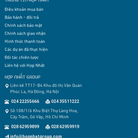
Điều khoản mua bán
Bảo hành - đổi trả
Chính sách bảo mật
Chính sách giao nhận
Hình thức thanh toán
Các dự án đã thực hiện
Đối tác chiến lược
Liên hệ với Hợp Nhất
HỢP NHẤT GROUP
Liền kề TT17-B4 Khu đô thị Văn Quán
Phúc La, Hà Đông, Hà Nội
024 22255666
024 35511222
Số 108/1/6 Khu Biệt Thự Làng Hoa,
Cây Trâm, Gò Vấp, Hồ Chí Minh
028 62959899
028 62959919
info@hopnhatgroup.com