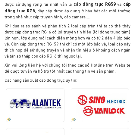
cáp đồng trục RG59
cáp
được sử dụng rộng rãi nhất vẫn là
và
đồng trục RG6
, dây cáp được áp dụng ở hầu hết các môi trường
trong nhà như: cáp truyền hình, cáp camera....
Khi đưa ra so sánh và phân tích 2 loại cáp trên thì ta có thể thấy
được cáp đồng trục RG-6 có loi truyền tín hiệu (lõi đồng trung tâm)
lớn hơn, lớp dung môi cách điện mỏng hơn và có từ 2 đến 4 lớp bảo
vệ. Còn cáp đồng trục RG-59 thì chỉ có một lớp bảo vệ, loại cáp này
thích hợp để sử dụng truyền và nhận tín hiệu ở khoảng cách ngắn
và tần số thấp con cáp RG-6 thì ngược lại.
Xin vui lòng liên hệ với chúng tôi theo các số Hotline trên Website
để được tư vấn và hỗ trợ tốt nhất các thông tin về sản phẩm.
Các hãng sản xuất cáp đồng trục uy tín: