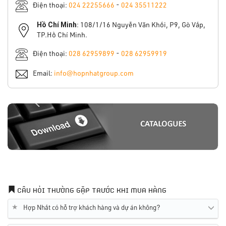
Điện thoại:
024 22255666
-
024 35511222
Hồ Chí Minh
: 108/1/16 Nguyễn Văn Khối, P9, Gò Vấp,
TP.Hồ Chí Minh.
Điện thoại:
028 62959899
-
028 62959919
Email:
info@hopnhatgroup.com
CÂU HỎI THƯỜNG GẶP TRƯỚC KHI MUA HÀNG
★
Hợp Nhất có hỗ trợ khách hàng và dự án không?