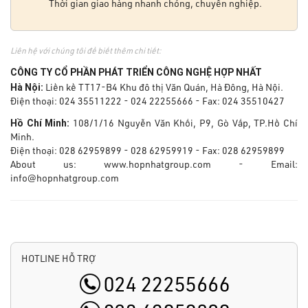
Thời gian giao hàng nhanh chóng, chuyên nghiệp.
Liên hệ với chúng tôi để biết thêm chi tiết:
CÔNG TY CỔ PHẦN PHÁT TRIỂN CÔNG NGHỆ HỢP NHẤT
Hà Nội:
Liền kề TT17-B4 Khu đô thị Văn Quán, Hà Đông, Hà Nội.
Điện thoại: 024 35511222 - 024 22255666 - Fax: 024 35510427
Hồ Chí Minh:
108/1/16 Nguyễn Văn Khối, P9, Gò Vấp, TP.Hồ Chí
Minh.
Điện thoại: 028 62959899 - 028 62959919 - Fax: 028 62959899
About us: www.hopnhatgroup.com - Email:
info@hopnhatgroup.com
HOTLINE HỖ TRỢ