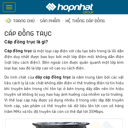
TRANG CHỦ
SẢN PHẨM
HỆ THỐNG CÁP ĐỒNG
CÁP ĐỒNG TRỤC
Cáp đồng trục là gì?
Cáp đồng trục
là một loại cáp điện với cấu tạo bên trong là lõi dẫn
điện duy nhất được bao bọc bởi một lớp điện môi không dẫn điện
(vật liệu cách điện). Bên ngoài còn được quấn quanh một lớp kim
loại bạc sau đó là lớp cao vỏ cao su cách điện.
dây cáp đồng trục
Do tính chất của
là nằm trung tâm bởi các vật
liệu cách ly là các chất không dẫn điện vì thế trường điện từ tín hiệu
khi truyền bên trong chỉ tồn tại ở bên trong dây dẫn nên tín hiệu
truyền sẽ không bị suy hao hay ảnh hưởng của nhiễm xạ từ trường.
Vì thế loại cáp này được sử dụng nhiều ở trong việc lắp đặt truyền
hình cáp, sản phẩm có thể truyển tải dữ liệu lên tới con số hàng
trăm MHz và tốc độ truyền tải còn có thể đạt tới 35Mbps.