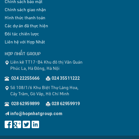
Chính sách bảo mật
Chính sách giao nhận
Hình thức thanh toán
Các dự án đã thực hiện
Đối tác chiến lược
Liên hệ với Hợp Nhất
HỢP NHẤT GROUP
Liền kề TT17-B4 Khu đô thị Văn Quán
Phúc La, Hà Đông, Hà Nội
024 22255666
024 35511222
Số 108/1/6 Khu Biệt Thự Làng Hoa,
Cây Trâm, Gò Vấp, Hồ Chí Minh
028 62959899
028 62959919
info@hopnhatgroup.com