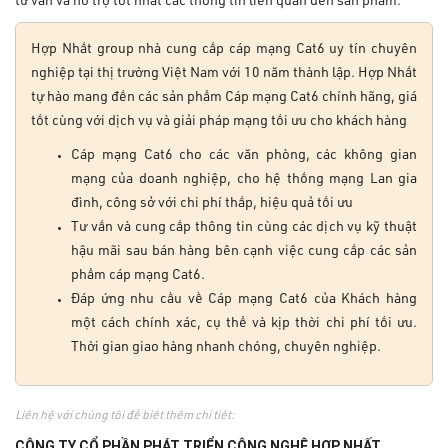
tư vấn và hỗ trợ tốt nhất các thông tin liên quan đến sản phẩm.
Hợp Nhất group nhà cung cấp cáp mạng Cat6 uy tín chuyên
nghiệp tại thị trường Việt Nam với 10 năm thành lập. Hợp Nhất
tự hào mang đến các sản phẩm Cáp mạng Cat6 chính hãng, giá
tốt cùng với dịch vụ và giải pháp mạng tối ưu cho khách hàng
Cáp mạng Cat6 cho các văn phòng, các không gian
mạng của doanh nghiệp, cho hệ thống mạng Lan gia
đình, công sở với chi phí thấp, hiệu quả tối ưu
Tư vấn và cung cấp thông tin cùng các dịch vụ kỹ thuật
hậu mãi sau bán hàng bên cạnh việc cung cấp các sản
phẩm cáp mạng Cat6.
Đáp ứng nhu cầu về Cáp mạng Cat6 của Khách hàng
một cách chính xác, cụ thể và kịp thời chi phí tối ưu.
Thời gian giao hàng nhanh chóng, chuyên nghiệp.
Liên hệ với chúng tôi để biết thêm chi tiết:
CÔNG TY CỔ PHẦN PHÁT TRIỂN CÔNG NGHỆ HỢP NHẤT