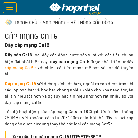
TRANG CHỦ
SẢN PHẨM
HỆ THỐNG CÁP ĐỒNG
CÁP MẠNG CAT6
Dây cáp mạng Cat6
Dây cáp Cat6
loại dây cáp đồng được sản xuất với các tiêu chuẩn
dây cáp mạng Cat6
hiện đại nhất hiện nay,
được phát triển từ dây
cáp mạng Cat5e
với nhiều cải tiến mạnh mẽ hơn về tốc độ truyền
tải.
Cáp mạng Cat6
với đường kính lớn hơn, ngoài ra còn được trang bị
các lớp bọc bạc và bọc bạc chống nhiễu khiến cho khả năng truyền
tải tín hiệu tốt hơn và độ suy hao tín hiệu nhơ hơn rất nhiều so với
dây cáp mạng cat5e.
Tốc độ hoạt động của cáp mạng Cat6 là 10Gigabit/s ở băng thông
250MHz với khoảng cách từ 70-100m chín bởi thế đây là loại cáp
đang dần được sử dụng thay thế các loại cáp mạng Cat5e.
Xem cấu tạo cáp mạng Cat6 UTP/FTP/SFTP