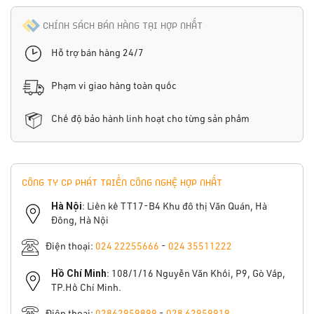
CHÍNH SÁCH BÁN HÀNG TẠI HỢP NHẤT
Hỗ trợ bán hàng 24/7
Phạm vi giao hàng toàn quốc
Chế độ bảo hành linh hoạt cho từng sản phẩm
CÔNG TY CP PHÁT TRIỂN CÔNG NGHỆ HỢP NHẤT
Hà Nội
: Liền kề TT17-B4 Khu đô thị Văn Quán, Hà
Đông, Hà Nội
Điện thoại:
024 22255666
-
024 35511222
Hồ Chí Minh
: 108/1/16 Nguyễn Văn Khối, P9, Gò Vấp,
TP.Hồ Chí Minh.