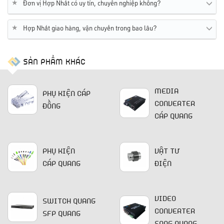
★
Đơn vị Hợp Nhất có uy tín, chuyên nghiệp không?
★
Hợp Nhất giao hàng, vận chuyển trong bao lâu?
SẢN PHẨM KHÁC
MEDIA
PHỤ KIỆN CÁP
CONVERTER
ĐỒNG
CÁP QUANG
PHỤ KIỆN
VẬT TƯ
CÁP QUANG
ĐIỆN
VIDEO
SWITCH QUANG
CONVERTER
SFP QUANG
SANG QUANG